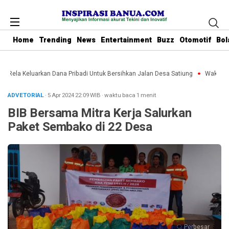
Home
Trending
News
Entertainment
Buzz
Otomotif
Bol
u Rela Keluarkan Dana Pribadi Untuk Bersihkan Jalan Desa Satiung
Waket DPR
ADVETORIAL
· 5 Apr 2024
22:09
WIB
·
waktu baca 1 menit
BIB Bersama Mitra Kerja Salurkan
Paket Sembako di 22 Desa
Perbesar