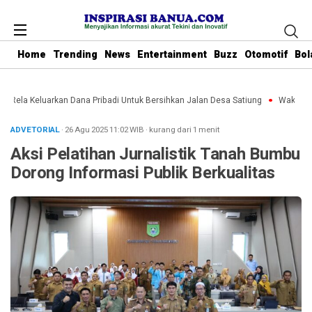
Home
Trending
News
Entertainment
Buzz
Otomotif
Bol
u Rela Keluarkan Dana Pribadi Untuk Bersihkan Jalan Desa Satiung
Waket DPR
ADVETORIAL
· 26 Agu 2025
11:02
WIB
·
kurang dari 1 menit
Aksi Pelatihan Jurnalistik Tanah Bumbu
Dorong Informasi Publik Berkualitas