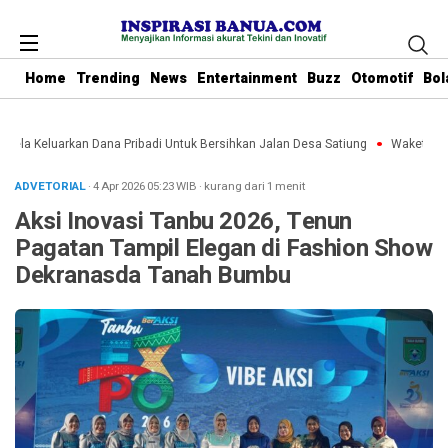
Home
Trending
News
Entertainment
Buzz
Otomotif
Bol
Rela Keluarkan Dana Pribadi Untuk Bersihkan Jalan Desa Satiung
Waket DPRD 
ADVETORIAL
· 4 Apr 2026
05:23
WIB
·
kurang dari 1 menit
Aksi Inovasi Tanbu 2026, Tenun
Pagatan Tampil Elegan di Fashion Show
Dekranasda Tanah Bumbu