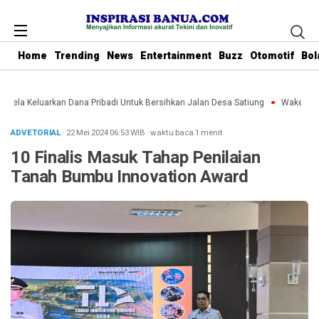
Home
Trending
News
Entertainment
Buzz
Otomotif
Bol
 Rela Keluarkan Dana Pribadi Untuk Bersihkan Jalan Desa Satiung
Waket DPRD 
ADVETORIAL
· 22 Mei 2024
06:53
WIB
·
waktu baca 1 menit
10 Finalis Masuk Tahap Penilaian
Tanah Bumbu Innovation Award