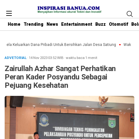
Home
Trending
News
Entertainment
Buzz
Otomotif
Bol
 Rela Keluarkan Dana Pribadi Untuk Bersihkan Jalan Desa Satiung
Waket DPRD
ADVETORIAL
· 14 Nov 2023
03:52
WIB
·
waktu baca 1 menit
Zairullah Azhar Sangat Perhatikan
Peran Kader Posyandu Sebagai
Pejuang Kesehatan