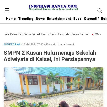
Home
Trending
News
Entertainment
Buzz
Otomotif
Bol
 Rela Keluarkan Dana Pribadi Untuk Bersihkan Jalan Desa Satiung
Waket DPRD
ADVETORIAL
· 13 Mei 2024
07:20
WIB
·
waktu baca 1 menit
SMPN 2 Kusan Hulu menuju Sekolah
Adiwiyata di Kalsel, Ini Persiapannya