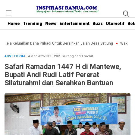
Home
Trending
News
Entertainment
Buzz
Otomotif
Bol
u Rela Keluarkan Dana Pribadi Untuk Bersihkan Jalan Desa Satiung
Waket DPRD
ADVETORIAL
· 4 Mar 2026
13:13
WIB
·
kurang dari 1 menit
Safari Ramadan 1447 H di Mantewe,
Bupati Andi Rudi Latif Pererat
Silaturahmi dan Serahkan Bantuan