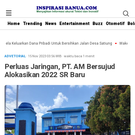
Home
Trending
News
Entertainment
Buzz
Otomotif
Bol
Rela Keluarkan Dana Pribadi Untuk Bersihkan Jalan Desa Satiung
Waket DPRD 
ADVETORIAL
· 15 Nov 2023
03:56
WIB
·
waktu baca 1 menit
Perluas Jaringan, PT. AM Bersujud
Alokasikan 2022 SR Baru