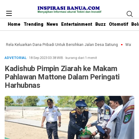
Home
Trending
News
Entertainment
Buzz
Otomotif
Bol
bu Rela Keluarkan Dana Pribadi Untuk Bersihkan Jalan Desa Satiung
Waket DP
ADVETORIAL
· 18 Sep 2023
03:38
WIB
·
kurang dari 1 menit
Kadishub Pimpin Ziarah ke Makam
Pahlawan Mattone Dalam Peringati
Harhubnas