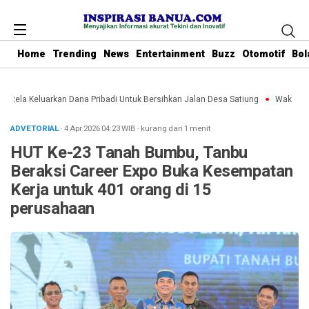
Home
Trending
News
Entertainment
Buzz
Otomotif
Bol
u Rela Keluarkan Dana Pribadi Untuk Bersihkan Jalan Desa Satiung
Waket DPRD
ADVETORIAL
· 4 Apr 2026
04:23
WIB
·
kurang dari 1 menit
HUT Ke-23 Tanah Bumbu, Tanbu
Beraksi Career Expo Buka Kesempatan
Kerja untuk 401 orang di 15
perusahaan